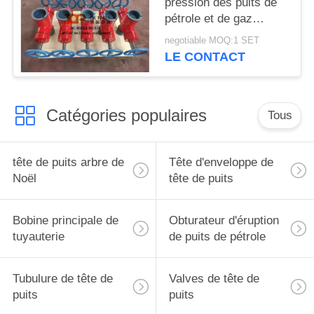
pression des puits de
pétrole et de gaz
Régulateur de la
negotiable MOQ:1 SET
pression des puits de
LE CONTACT
pétrole et de gaz
Catégories populaires
Tous
tête de puits arbre de
Tête d'enveloppe de
Noël
tête de puits
Bobine principale de
Obturateur d'éruption
tuyauterie
de puits de pétrole
Tubulure de tête de
Valves de tête de
puits
puits