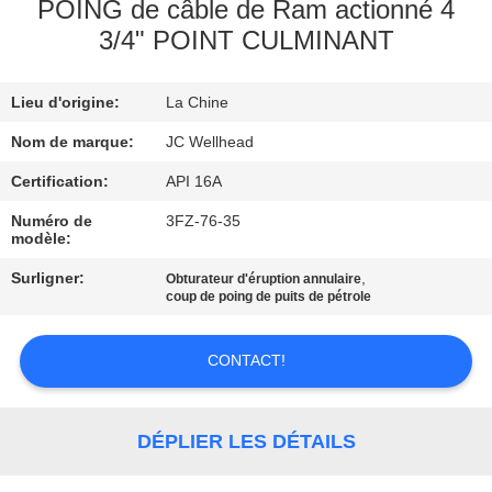
POING de câble de Ram actionné 4
3/4" POINT CULMINANT
CONTRÔLE
DE
Lieu d'origine:
La Chine
QUALITÉ
Nom de marque:
JC Wellhead
CONTACTEZ-
Certification:
API 16A
NOUS
Numéro de
3FZ-76-35
modèle:
Surligner:
,
Obturateur d'éruption annulaire
NOUVELLES
coup de poing de puits de pétrole
CAS
CONTACT!
PLAN
DÉPLIER LES DÉTAILS
DU