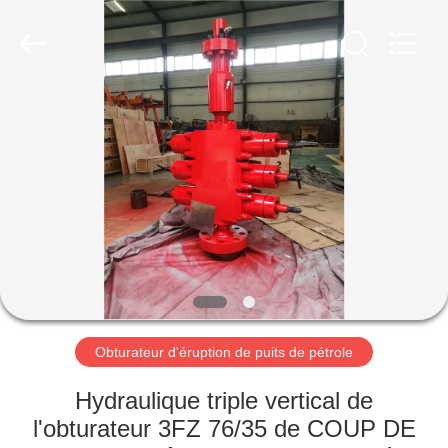
XI‘AN
ZZTOP
OIL
TOOLS
CO.，
LTD.
All
MAISON
Rights
Reserved.
PRODUITS
AU
SUJET
DE
NOUS
Obturateur d'éruption de puits de pétrole
VISITE
Hydraulique triple vertical de
D'USINE
l'obturateur 3FZ 76/35 de COUP DE