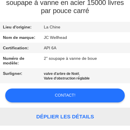
soupape à vanne en acier 15000 livres
par pouce carré
CONTRÔLE
DE
Lieu d'origine:
La Chine
QUALITÉ
Nom de marque:
JC Wellhead
CONTACTEZ-
Certification:
API 6A
NOUS
Numéro de
2" soupape à vanne de boue
modèle:
Surligner:
,
valve d'arbre de Noël
NOUVELLES
Valve d'obstruction réglable
CAS
CONTACT!
PLAN
DÉPLIER LES DÉTAILS
DU