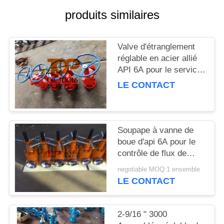
SITE
produits similaires
PRIVACY
Valve d'étranglement
POLICY
réglable en acier allié
API 6A pour le service
de la tête de puits de
LE CONTACT
pétrole et de gaz
Soupape à vanne de
boue d'api 6A pour le
contrôle de flux de
boue de forage de puits
negotiable MOQ:1 ensemble
de pétrole Z23Y-75-70
LE CONTACT
2-9/16 " 3000