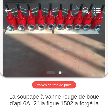
XI‘AN
ZZTOP
OIL
TOOLS
CO.，
LTD.
All
MAISON
Rights
Reserved.
PRODUITS
AU
SUJET
DE
NOUS
Valves de tête de puits
VISITE
La soupape à vanne rouge de boue
D'USINE
d'api 6A, 2" la figue 1502 a forgé la