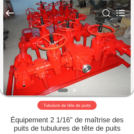
XI‘AN
ZZTOP
OIL
TOOLS
CO.，
LTD.
All
MAISON
Rights
Reserved.
PRODUITS
AU
SUJET
DE
NOUS
Tubulure de tête de puits
VISITE
Équipement 2 1/16" de maîtrise des
D'USINE
puits de tubulures de tête de puits