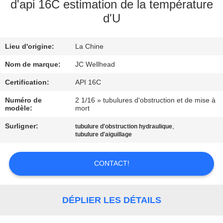
d'api 16C estimation de la température
d'U
CONTRÔLE
DE
Lieu d'origine:
La Chine
QUALITÉ
Nom de marque:
JC Wellhead
CONTACTEZ-
Certification:
API 16C
NOUS
Numéro de
2 1/16 » tubulures d'obstruction et de mise à
modèle:
mort
Surligner:
,
tubulure d'obstruction hydraulique
NOUVELLES
tubulure d'aiguillage
CAS
CONTACT!
PLAN
DÉPLIER LES DÉTAILS
DU