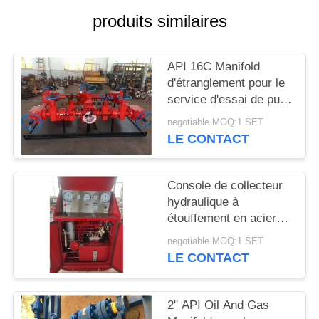
SITE
produits similaires
PRIVACY
API 16C Manifold
POLICY
d'étranglement pour le
service d'essai de puits
à haute pression
negotiable MOQ:1 SET
LE CONTACT
Console de collecteur
hydraulique à
étouffement en acier
inoxydable pour le
negotiable MOQ:1 SET
collecteur de tête de
LE CONTACT
puits de contrôle
2" API Oil And Gas