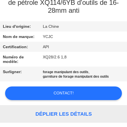
de pétrole XQ114/6YB d'outils de 16-
28mm anti
CONTRÔLE
DE
Lieu d'origine:
La Chine
QUALITÉ
Nom de marque:
YCJC
CONTACTEZ-
Certification:
API
NOUS
Numéro de
XQ28/2.6 1,8
modèle:
Surligner:
,
forage manipulant des outils
NOUVELLES
garniture de forage manipulant des outils
CAS
CONTACT!
PLAN
DÉPLIER LES DÉTAILS
DU