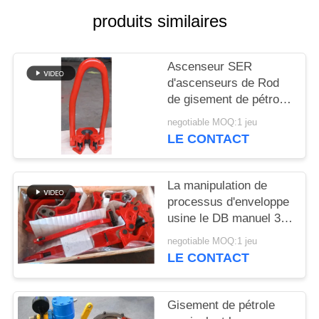
SITE
produits similaires
PRIVACY
Ascenseur SER
POLICY
d'ascenseurs de Rod
de gisement de pétrole
d'acier allié/Rod de
negotiable MOQ:1 jeu
surgeon 20/25 tonne
LE CONTACT
d'api 8C
La manipulation de
processus d'enveloppe
usine le DB manuel 3
1/2 » - 17" - 90 api 7K
negotiable MOQ:1 jeu
de pinces de gisement
LE CONTACT
de pétrole
Gisement de pétrole