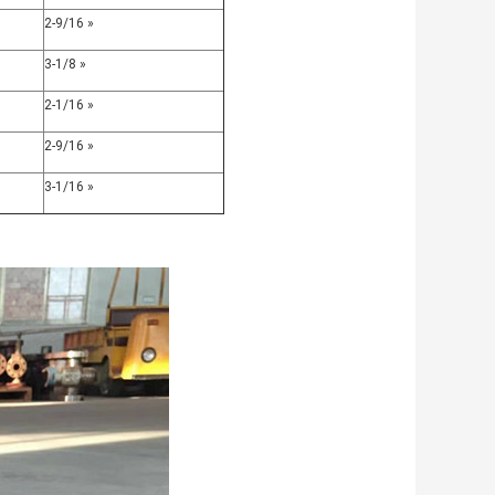
2-9/16 »
3-1/8 »
2-1/16 »
2-9/16 »
3-1/16 »