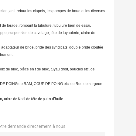
ion, anti-retour les clapets, les pompes de boue et les diverses
t de forage, rompant la tubulure, tubulure bien de essai
.
oppe, suspension de cuvelage, tête de tuyauterie, cintre de
, adaptateur de bride, bride des syndicats, double bride cloutée
trument,
ix de bloc, pièce en t de bloc, tuyau droit, boucles etc. de
DE POING de RAM, COUP DE POING etc. de Rod de surgeon
,
on
arbre de Noël de tête de puits d'huile
otre demande directement à nous