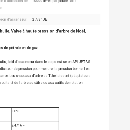
n d'utilisation de
10000 livres par pouce carré
e:
ion d'ascenseur:
2 7/8" UE
huile
Valve à haute pression d'arbre de Noël
,
,
ts de pétrole et de gaz
puits, le fil d'ascenseur dans le corps est selon API-UPTBG
indicateur de pression pour mesurer la pression bonne. Les
illance. Les chapeaux d'arbre de Tthe laissent (adaptateurs
 puits et de l'arbre au câble ou aux outils de notation.
Trou
2-1/16 »