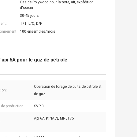
Cas de Polywood pour la terre, air, expédition
d'océan
30-45 jours
ent:
T/T, L/C, D/P
ionnement:
100 ensembles/mois
'api 6A pour le gaz de pétrole
Opération de forage de puits de pétrole et
tion:
de gaz
 de production:
SVP 3
Api 6A et NACE MR0175
: