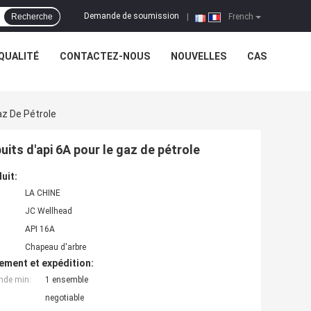
Demande de soumission
Recherche
|
French
QUALITÉ
CONTACTEZ-NOUS
NOUVELLES
CAS
az De Pétrole
its d'api 6A pour le gaz de pétrole
uit:
LA CHINE
JC Wellhead
API 16A
Chapeau d'arbre
ement et expédition:
nde min:
1 ensemble
negotiable