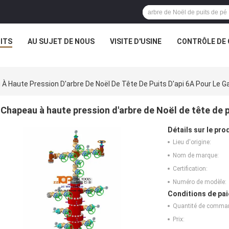
ITS
AU SUJET DE NOUS
VISITE D'USINE
CONTRÔLE DE 
À Haute Pression D'arbre De Noël De Tête De Puits D'api 6A Pour Le G
Chapeau à haute pression d'arbre de Noël de tête de pu
Détails sur le prod
Lieu d'origine:
Nom de marque:
Certification:
Numéro de modèle:
Conditions de pai
Quantité de comma
Prix: