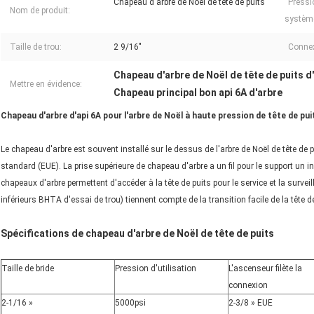
Chapeau d'arbre de Noël de tête de puits
Pressio
Nom de produit:
systèm
Taille de trou:
2 9/16"
Connex
Chapeau d'arbre de Noël de tête de puits d'
Mettre en évidence:
Chapeau principal bon api 6A d'arbre
Chapeau d'arbre d'api 6A pour l'arbre de Noël à haute pression de tête de pui
Le chapeau d'arbre est souvent installé sur le dessus de l'arbre de Noël de tête de 
standard (EUE). La prise supérieure de chapeau d'arbre a un fil pour le support un 
chapeaux d'arbre permettent d'accéder à la tête de puits pour le service et la surve
inférieurs BHTA d'essai de trou) tiennent compte de la transition facile de la tête de
Spécifications de chapeau d'arbre de Noël de tête de puits
Taille de bride
Pression d'utilisation
L'ascenseur filète la
connexion
2-1/16 »
5000psi
2-3/8 » EUE