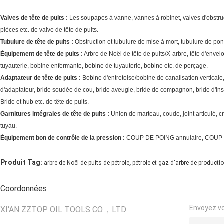
Valves de tête de puits :
Les soupapes à vanne, vannes à robinet, valves d'obstruct
pièces etc. de valve de tête de puits.
Tubulure de tête de puits :
Obstruction et tubulure de mise à mort, tubulure de pon
Équipement de tête de puits :
Arbre de Noël de tête de puits/X-arbre, tête d'envel
tuyauterie, bobine enfermante, bobine de tuyauterie, bobine etc. de perçage.
Adaptateur de tête de puits :
Bobine d'entretoise/bobine de canalisation verticale
d'adaptateur, bride soudée de cou, bride aveugle, bride de compagnon, bride d'ins
Bride et hub etc. de tête de puits.
Garnitures intégrales de tête de puits :
Union de marteau, coude, joint articulé, cro
tuyau.
Équipement bon de contrôle de la pression :
COUP DE POING annulaire, COUP 
,
Produit Tag:
arbre de Noël de puits de pétrole
pétrole et gaz d'arbre de producti
Coordonnées
Envoyez v
XI‘AN ZZTOP OIL TOOLS CO.，LTD