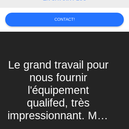
SITE
PRIVACY
CONTACT!
POLICY
Le grand travail pour
nous fournir
l'équipement
qualifed, très
impressionnant. Mon
honneur à travailler