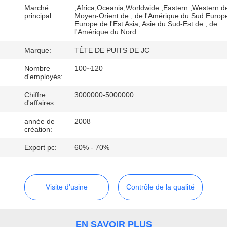
Marché
,Africa,Oceania,Worldwide ,Eastern ,Western d
principal:
Moyen-Orient de , de l'Amérique du Sud Europ
CONTRÔLE
Europe de l'Est Asia, Asie du Sud-Est de , de
l'Amérique du Nord
DE
Marque:
TÊTE DE PUITS DE JC
QUALITÉ
Nombre
100~120
d'employés:
CONTACTEZ-
Chiffre
3000000-5000000
NOUS
d'affaires:
année de
2008
création:
NOUVELLES
Export pc:
60% - 70%
CAS
Visite d'usine
Contrôle de la qualité
PLAN
DU
EN SAVOIR PLUS