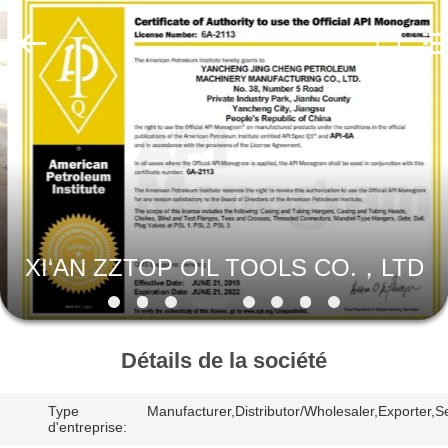
XI‘AN
ZZTOP
OIL
TOOLS
CO.，
LTD.
All
MAISON
Rights
Reserved.
PRODUITS
AU
SUJET
XI‘AN ZZTOP OIL TOOLS CO.，LTD
DE
NOUS
Détails de la société
VISITE
Type
Manufacturer,Distributor/Wholesaler,Exporter,Se
D'USINE
d'entreprise: