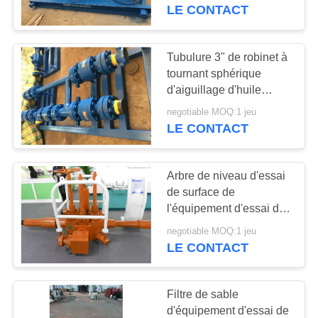
5000#
LE CONTACT
CONTRÔLE
DE
Tubulure 3" de robinet à
14
QUALITÉ
tournant sphérique
Bobine principale de
d'aiguillage d'huile
d'équipement d'essai de
tuyauterie
negotiable MOQ:1 jeu
CONTACTEZ-
puits de surface de 1440
LE CONTACT
livres par pouce carré -
NOUS
FIG602
Arbre de niveau d'essai
NOUVELLES
de surface de
l'équipement d'essai de
53
puits de pétrole de
CAS
negotiable MOQ:1 jeu
Obturateur
production de PLS 3 api
LE CONTACT
6A Flowhead
d'éruption de puits
PLAN
Filtre de sable
de pétrole
DU
d'équipement d'essai de