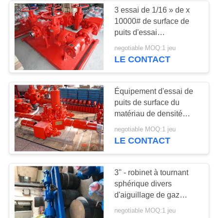
3 essai de 1/16 » de x
10000# de surface de
46
puits d'essai
bride d'adaptateur
d'équipement
negotiable MOQ:1 jeu
d'obstruction de tubulure
LE CONTACT
de tête de puits
pétroles et de gaz
Équipement d'essai de
puits de surface du
matériau de densité
double Flowhead à
32
negotiable MOQ:1 jeu
haute pression facile à
LE CONTACT
Bobine de tête de
installer
puits
3" - robinet à tournant
sphérique divers
d'aiguillage de gaz
d'équipement d'essai de
negotiable MOQ:1 jeu
puits de la surface