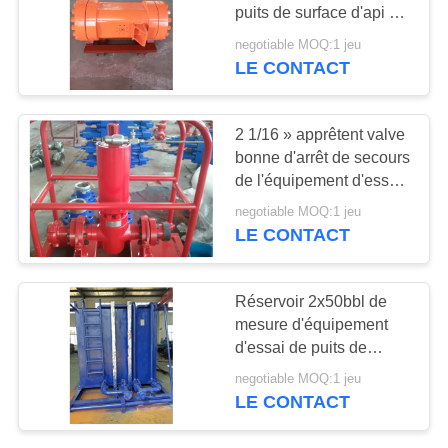
SITE
puits de surface d'api 6A
pour le puits 16 3/4" X
negotiable MOQ:1 jeu
10000psi
PRIVACY
LE CONTACT
30
POLICY
Tubulure de tête de
2 1/16 » apprêtent valve
puits
bonne d'arrêt de secours
de l'équipement d'essai
SSV avec le panneau
negotiable MOQ:1 jeu
de commande d'ESD
LE CONTACT
53
Réservoir 2x50bbl de
Valves de tête de
mesure d'équipement
d'essai de puits de
puits
pétrole de 2
negotiable MOQ:1 jeu
compartiments
LE CONTACT
atmosphérique