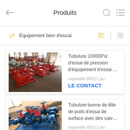
XI‘AN
ZZTOP
OIL
Produits
TOOLS
CO.，
LTD.
All
MAISON
Rights
28
Reserved.
Équipement bien d'essai
tête de puits arbre
PRODUITS
de Noël
Tubulure 10000Psi
d'essai de pression
AU
d'équipement d'essai de
SUJET
puits de surface
negotiable MOQ:1 jeu
d'estimation de la
DE
LE CONTACT
température d'unité
35
NOUS
centrale
Tête d'enveloppe de
Tubulure bonne de tête
de puits d'essai de
VISITE
tête de puits
surface avec des valves
D'USINE
d'obstruction 3 1/8" X
negotiable MOQ:1 jeu